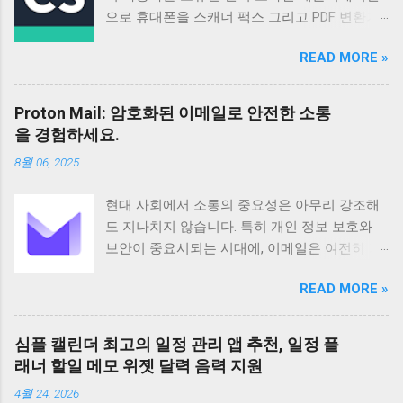
으로 휴대폰을 스캐너 팩스 그리고 PDF 변환기
로 활용할 수 있도록 설계되었습니다 매일 50만
READ MORE »
명 이상의 신규 사용자가 가입할 정도로 꾸준히
성장하고 있으며 다양한 기능과 편리한 사용성
으로 많은 사용자들의 호평을 받고 있습니다 이
Proton Mail: 암호화된 이메일로 안전한 소통
앱은 단순한 스캔 기능을 넘어 문서 관리 공유
을 경험하세요.
그리고 협업까지 지원하여 업무 효율성을 높이
8월 06, 2025
는 데 크게 기여합니다 기본 정보 CamScanner
는 Intsig Information Co Ltd에서 개발한 안드로
현대 사회에서 소통의 중요성은 아무리 강조해
이드 기반 애플리케이션으로 전 세계 200개 이
도 지나치지 않습니다. 특히 개인 정보 보호와
상의 국가와 지역에서 사용되고 있습니다
보안이 중요시되는 시대에, 이메일은 여전히 가
Android 5 이상 버전을 지원하며 전체 이용가 등
장 보편적이고 필수적인 커뮤니케이션 수단으
급으로 누구나 부담 없이 사용할 수 있습니다 이
READ MORE »
로 자리 잡고 있습니다. 하지만 동시에 이메일은
앱은 100만 건 이상의 다운로드 수를 기록하며
해킹이나 정보 유출의 위험에 항상 노출되어 있
그 인기를 실감케 합니다 주요 기능으로는 문서
습니다. 이러한 불안감을 해소하고 사용자의 프
스캔 PDF 변환 텍스트 인식 문서 관리 공유 그리
심플 캘린더 최고의 일정 관리 앱 추천, 일정 플
라이버시를 최우선으로 보호하기 위해 탄생한
고 협업 기능 등이 있습니다 특히 고급 이미지
래너 할일 메모 위젯 달력 음력 지원
것이 바로 Proton Mail입니다. 스위스에 기반을
처리 기술을 바탕으로 고화질의 스캔 결과물을
4월 24, 2026
둔 Proton Mail은 강력한 암호화 기술을 바탕으