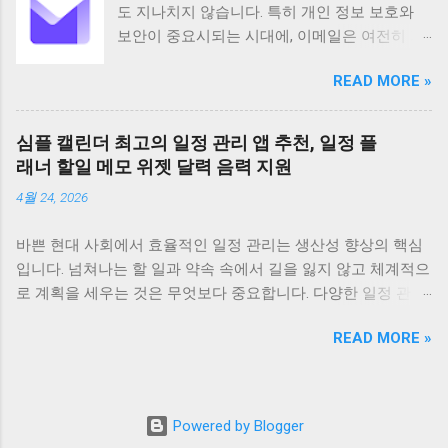
도 지나치지 않습니다. 특히 개인 정보 보호와
상의 국가와 지역에서 사용되고 있습니다
보안이 중요시되는 시대에, 이메일은 여전히 가
Android 5 이상 버전을 지원하며 전체 이용가 등
장 보편적이고 필수적인 커뮤니케이션 수단으
급으로 누구나 부담 없이 사용할 수 있습니다 이
READ MORE »
로 자리 잡고 있습니다. 하지만 동시에 이메일은
앱은 100만 건 이상의 다운로드 수를 기록하며
해킹이나 정보 유출의 위험에 항상 노출되어 있
그 인기를 실감케 합니다 주요 기능으로는 문서
습니다. 이러한 불안감을 해소하고 사용자의 프
스캔 PDF 변환 텍스트 인식 문서 관리 공유 그리
심플 캘린더 최고의 일정 관리 앱 추천, 일정 플
라이버시를 최우선으로 보호하기 위해 탄생한
고 협업 기능 등이 있습니다 특히 고급 이미지
래너 할일 메모 위젯 달력 음력 지원
것이 바로 Proton Mail입니다. 스위스에 기반을
처리 기술을 바탕으로 고화질의 스캔 결과물을
4월 24, 2026
둔 Proton Mail은 강력한 암호화 기술을 바탕으
제공하며 OCR 기능을 통해 스캔한 문서의 텍스
로 사용자들에게 안전하고 신뢰할 수 있는 이메
트를 추출하고 편집할 수 있습니다 다양한 언어
바쁜 현대 사회에서 효율적인 일정 관리는 생산성 향상의 핵심
일 서비스를 제공하며, 전 세계 수백만 명의 사
를 지원하며 문서를 손쉽게 검색하고 관리할 수
입니다. 넘쳐나는 할 일과 약속 속에서 길을 잃지 않고 체계적으
용자가 그 가치를 인정하고 있습니다. Proton
있도록 태그 기능도 제공합니다 CamScanner의
로 계획을 세우는 것은 무엇보다 중요합니다. 다양한 일정 관리
Mail은 단순한 이메일 서비스 제공을 넘어, 사용
주요 기능은 문서 스캔 기능에서 시작합니다 이
앱이 존재하지만, 그중에서도 '심플 캘린더'는 직관적인 디자인
자의 커뮤니케이션을 보호하고 받은 편지함을
앱은 최첨단 이미지 처리 기술을 적용하여 사진
READ MORE »
과 강력한 기능으로 많은 사용자들에게 사랑받고 있습니다. 오
효율적으로 관리할 수 있도록 필요한 모든 기능
으로 찍은 문서를 자동으로 보정하고 테두리를
늘은 심플 캘린더를 중심으로 최고의 일정 관리 앱을 추천하며,
을 갖추고 있습니다. Proton Mail은 사용자 경험
제거하여 깨끗하고 선명한 PDF 파일이나 JPEG
일정 플래너, 할 일, 메모, 위젯, 그리고 음력 지원 기능까지 자세
을 최우선으로 고려하여 설계되었습니다. 완전
이미지로 변환합니다 또한 OCR 광학 문자 인식
히 알아보겠습니다. 1. 심플 캘린더: 왜 최고의 선택인가? 심플
히 새롭게 재설계된 앱은 이메일을 더욱 쉽게 읽
Powered by Blogger
기능을 통해 스캔한 문서의 텍스트를 추출하여
캘린더가 많은 사용자들에게 최고의 일정 관리 앱으로 꼽히는
고, 정리하고, 작성할 수 있도록 직관적이고 사