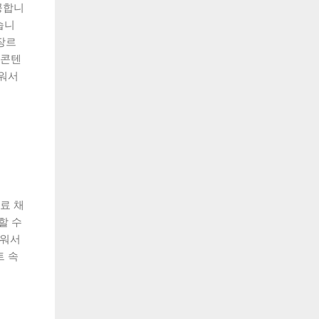
공합니
습니
장르
 콘텐
쉬워서
료 채
할 수
쉬워서
트 속