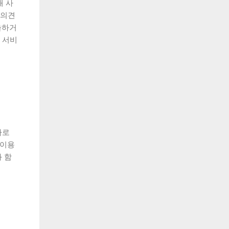
해 사
 의견
출하거
 서비
바로
 이용
 함