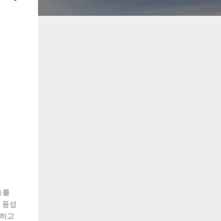
츠를
 풍성
가하고