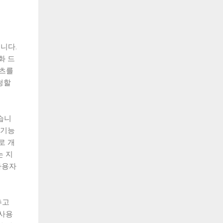
니다.
화 드
텐츠를
청할
습니
 기능
로 개
는 지
사용자
추고
 사용