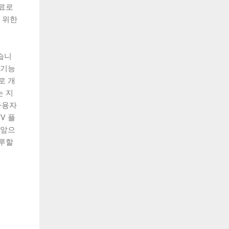
무료로
 위한
습니
 기능
로 개
는 지
사용자
V 플
 앞으
지루할