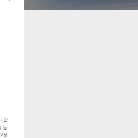
와 같
핑 등
TV를