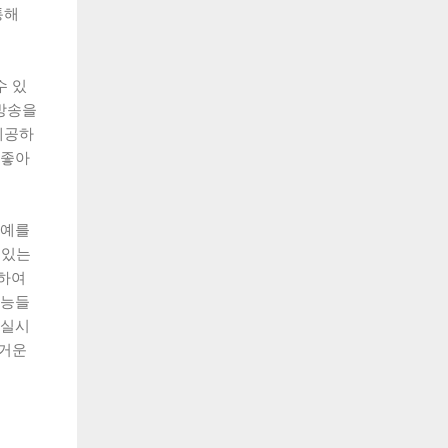
통해
수 있
방송을
제공하
 좋아
 예를
 있는
원하여
기능들
 실시
즐거운