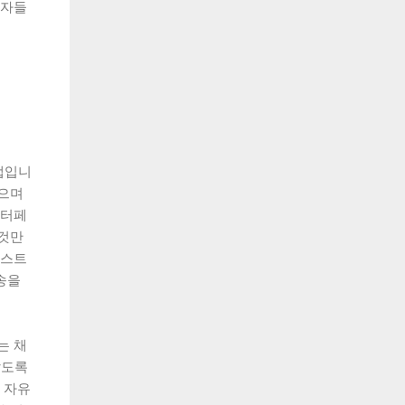
용자들
 앱입니
있으며
인터페
 것만
 스트
송을
는 채
않도록
 자유