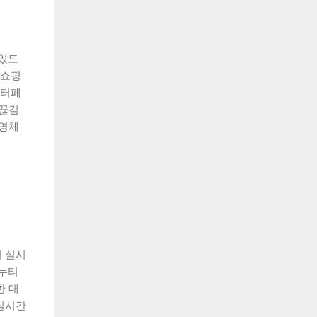
 있도
홈쇼핑
인터페
 끊김
운영체
 실시
누누티
한 대
실시간