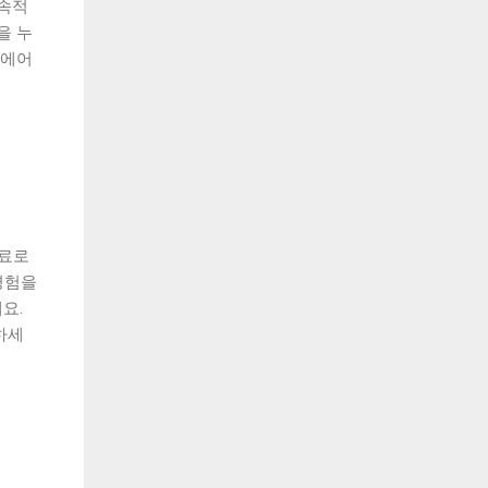
지속적
을 누
온에어
무료로
경험을
요.
하세