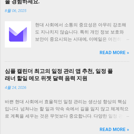
을 경험하세요.
그리고 협업까지 지원하여 업무 효율성을 높이
8월 06, 2025
는 데 크게 기여합니다 기본 정보 CamScanner
는 Intsig Information Co Ltd에서 개발한 안드로
현대 사회에서 소통의 중요성은 아무리 강조해
이드 기반 애플리케이션으로 전 세계 200개 이
도 지나치지 않습니다. 특히 개인 정보 보호와
상의 국가와 지역에서 사용되고 있습니다
보안이 중요시되는 시대에, 이메일은 여전히 가
Android 5 이상 버전을 지원하며 전체 이용가 등
장 보편적이고 필수적인 커뮤니케이션 수단으
급으로 누구나 부담 없이 사용할 수 있습니다 이
READ MORE »
로 자리 잡고 있습니다. 하지만 동시에 이메일은
앱은 100만 건 이상의 다운로드 수를 기록하며
해킹이나 정보 유출의 위험에 항상 노출되어 있
그 인기를 실감케 합니다 주요 기능으로는 문서
습니다. 이러한 불안감을 해소하고 사용자의 프
스캔 PDF 변환 텍스트 인식 문서 관리 공유 그리
심플 캘린더 최고의 일정 관리 앱 추천, 일정 플
라이버시를 최우선으로 보호하기 위해 탄생한
고 협업 기능 등이 있습니다 특히 고급 이미지
래너 할일 메모 위젯 달력 음력 지원
것이 바로 Proton Mail입니다. 스위스에 기반을
처리 기술을 바탕으로 고화질의 스캔 결과물을
4월 24, 2026
둔 Proton Mail은 강력한 암호화 기술을 바탕으
제공하며 OCR 기능을 통해 스캔한 문서의 텍스
로 사용자들에게 안전하고 신뢰할 수 있는 이메
트를 추출하고 편집할 수 있습니다 다양한 언어
바쁜 현대 사회에서 효율적인 일정 관리는 생산성 향상의 핵심
일 서비스를 제공하며, 전 세계 수백만 명의 사
를 지원하며 문서를 손쉽게 검색하고 관리할 수
입니다. 넘쳐나는 할 일과 약속 속에서 길을 잃지 않고 체계적으
용자가 그 가치를 인정하고 있습니다. Proton
있도록 태그 기능도 제공합니다 CamScanner의
로 계획을 세우는 것은 무엇보다 중요합니다. 다양한 일정 관리
Mail은 단순한 이메일 서비스 제공을 넘어, 사용
주요 기능은 문서 스캔 기능에서 시작합니다 이
앱이 존재하지만, 그중에서도 '심플 캘린더'는 직관적인 디자인
자의 커뮤니케이션을 보호하고 받은 편지함을
앱은 최첨단 이미지 처리 기술을 적용하여 사진
READ MORE »
과 강력한 기능으로 많은 사용자들에게 사랑받고 있습니다. 오
효율적으로 관리할 수 있도록 필요한 모든 기능