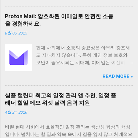
성장하고 있으며 다양한 기능과 편리한 사용성
으로 많은 사용자들의 호평을 받고 있습니다 이
Proton Mail: 암호화된 이메일로 안전한 소통
앱은 단순한 스캔 기능을 넘어 문서 관리 공유
을 경험하세요.
그리고 협업까지 지원하여 업무 효율성을 높이
8월 06, 2025
는 데 크게 기여합니다 기본 정보 CamScanner
는 Intsig Information Co Ltd에서 개발한 안드로
현대 사회에서 소통의 중요성은 아무리 강조해
이드 기반 애플리케이션으로 전 세계 200개 이
도 지나치지 않습니다. 특히 개인 정보 보호와
상의 국가와 지역에서 사용되고 있습니다
보안이 중요시되는 시대에, 이메일은 여전히 가
Android 5 이상 버전을 지원하며 전체 이용가 등
장 보편적이고 필수적인 커뮤니케이션 수단으
급으로 누구나 부담 없이 사용할 수 있습니다 이
READ MORE »
로 자리 잡고 있습니다. 하지만 동시에 이메일은
앱은 100만 건 이상의 다운로드 수를 기록하며
해킹이나 정보 유출의 위험에 항상 노출되어 있
그 인기를 실감케 합니다 주요 기능으로는 문서
습니다. 이러한 불안감을 해소하고 사용자의 프
스캔 PDF 변환 텍스트 인식 문서 관리 공유 그리
심플 캘린더 최고의 일정 관리 앱 추천, 일정 플
라이버시를 최우선으로 보호하기 위해 탄생한
고 협업 기능 등이 있습니다 특히 고급 이미지
래너 할일 메모 위젯 달력 음력 지원
것이 바로 Proton Mail입니다. 스위스에 기반을
처리 기술을 바탕으로 고화질의 스캔 결과물을
4월 24, 2026
둔 Proton Mail은 강력한 암호화 기술을 바탕으
제공하며 OCR 기능을 통해 스캔한 문서의 텍스
로 사용자들에게 안전하고 신뢰할 수 있는 이메
트를 추출하고 편집할 수 있습니다 다양한 언어
바쁜 현대 사회에서 효율적인 일정 관리는 생산성 향상의 핵심
일 서비스를 제공하며, 전 세계 수백만 명의 사
를 지원하며 문서를 손쉽게 검색하고 관리할 수
입니다. 넘쳐나는 할 일과 약속 속에서 길을 잃지 않고 체계적으
용자가 그 가치를 인정하고 있습니다. Proton