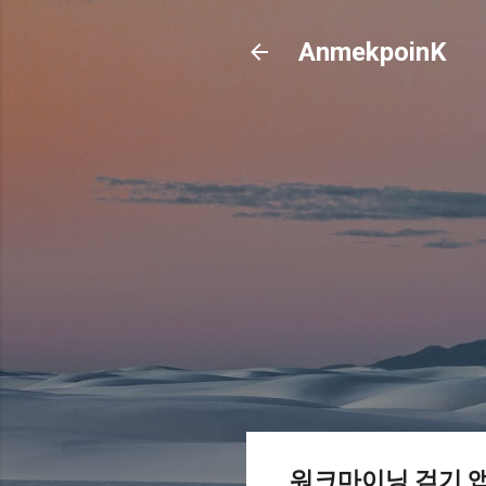
AnmekpoinK
워크마이닝 걷기 앱