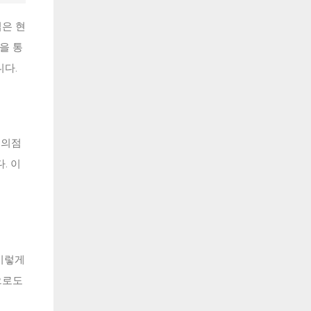
은 현
을 통
니다.
편의점
. 이
이렇게
으로도