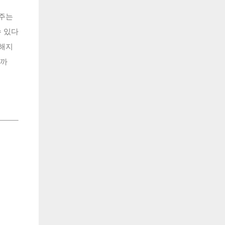
해주는
수 있다
강해지
떨까