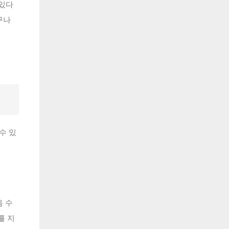
 있다
구나
수 있
음 수
를 지