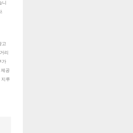
습니
.
광고
 거리
부가
 제공
 지루