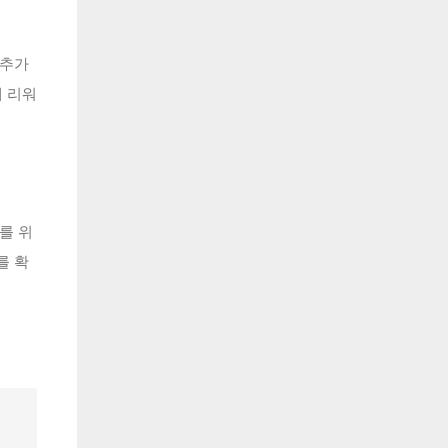
 추가
 리워
를 위
를 확