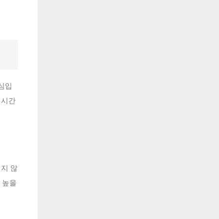
핵심입
심시간
지 않
 높을