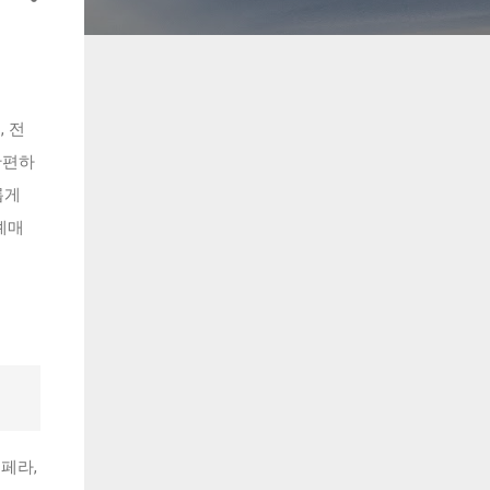
, 전
간편하
롭게
예매
페라,