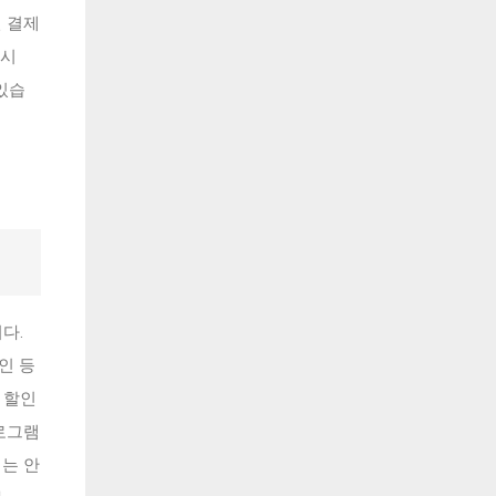
편 결제
역시
있습
다.
인 등
 할인
프로그램
서는 안