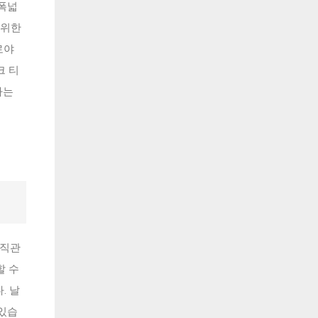
 폭넓
 위한
로야
크 티
하는
 직관
할 수
. 날
 있습