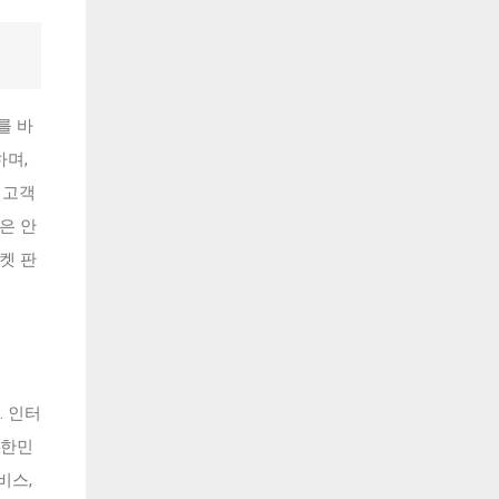
를 바
하며,
 고객
은 안
켓 판
. 인터
대한민
비스,