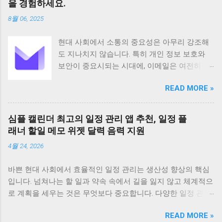
을 경험하세요.
그리고 협업까지 지원하여 업무 효율성을 높이
8월 06, 2025
는 데 크게 기여합니다 기본 정보 CamScanner
는 Intsig Information Co Ltd에서 개발한 안드로
현대 사회에서 소통의 중요성은 아무리 강조해
이드 기반 애플리케이션으로 전 세계 200개 이
도 지나치지 않습니다. 특히 개인 정보 보호와
상의 국가와 지역에서 사용되고 있습니다
보안이 중요시되는 시대에, 이메일은 여전히 가
Android 5 이상 버전을 지원하며 전체 이용가 등
장 보편적이고 필수적인 커뮤니케이션 수단으
급으로 누구나 부담 없이 사용할 수 있습니다 이
READ MORE »
로 자리 잡고 있습니다. 하지만 동시에 이메일은
앱은 100만 건 이상의 다운로드 수를 기록하며
해킹이나 정보 유출의 위험에 항상 노출되어 있
그 인기를 실감케 합니다 주요 기능으로는 문서
습니다. 이러한 불안감을 해소하고 사용자의 프
스캔 PDF 변환 텍스트 인식 문서 관리 공유 그리
심플 캘린더 최고의 일정 관리 앱 추천, 일정 플
라이버시를 최우선으로 보호하기 위해 탄생한
고 협업 기능 등이 있습니다 특히 고급 이미지
래너 할일 메모 위젯 달력 음력 지원
것이 바로 Proton Mail입니다. 스위스에 기반을
처리 기술을 바탕으로 고화질의 스캔 결과물을
4월 24, 2026
둔 Proton Mail은 강력한 암호화 기술을 바탕으
제공하며 OCR 기능을 통해 스캔한 문서의 텍스
로 사용자들에게 안전하고 신뢰할 수 있는 이메
트를 추출하고 편집할 수 있습니다 다양한 언어
바쁜 현대 사회에서 효율적인 일정 관리는 생산성 향상의 핵심
일 서비스를 제공하며, 전 세계 수백만 명의 사
를 지원하며 문서를 손쉽게 검색하고 관리할 수
입니다. 넘쳐나는 할 일과 약속 속에서 길을 잃지 않고 체계적으
용자가 그 가치를 인정하고 있습니다. Proton
있도록 태그 기능도 제공합니다 CamScanner의
로 계획을 세우는 것은 무엇보다 중요합니다. 다양한 일정 관리
Mail은 단순한 이메일 서비스 제공을 넘어, 사용
주요 기능은 문서 스캔 기능에서 시작합니다 이
앱이 존재하지만, 그중에서도 '심플 캘린더'는 직관적인 디자인
자의 커뮤니케이션을 보호하고 받은 편지함을
앱은 최첨단 이미지 처리 기술을 적용하여 사진
READ MORE »
과 강력한 기능으로 많은 사용자들에게 사랑받고 있습니다. 오
효율적으로 관리할 수 있도록 필요한 모든 기능