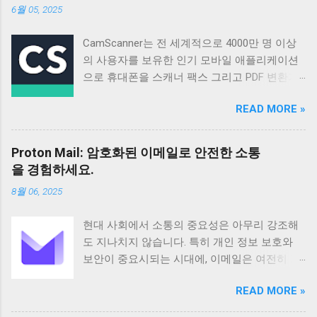
6월 05, 2025
CamScanner는 전 세계적으로 4000만 명 이상
의 사용자를 보유한 인기 모바일 애플리케이션
으로 휴대폰을 스캐너 팩스 그리고 PDF 변환기
로 활용할 수 있도록 설계되었습니다 매일 50만
READ MORE »
명 이상의 신규 사용자가 가입할 정도로 꾸준히
성장하고 있으며 다양한 기능과 편리한 사용성
으로 많은 사용자들의 호평을 받고 있습니다 이
Proton Mail: 암호화된 이메일로 안전한 소통
앱은 단순한 스캔 기능을 넘어 문서 관리 공유
을 경험하세요.
그리고 협업까지 지원하여 업무 효율성을 높이
8월 06, 2025
는 데 크게 기여합니다 기본 정보 CamScanner
는 Intsig Information Co Ltd에서 개발한 안드로
현대 사회에서 소통의 중요성은 아무리 강조해
이드 기반 애플리케이션으로 전 세계 200개 이
도 지나치지 않습니다. 특히 개인 정보 보호와
상의 국가와 지역에서 사용되고 있습니다
보안이 중요시되는 시대에, 이메일은 여전히 가
Android 5 이상 버전을 지원하며 전체 이용가 등
장 보편적이고 필수적인 커뮤니케이션 수단으
급으로 누구나 부담 없이 사용할 수 있습니다 이
READ MORE »
로 자리 잡고 있습니다. 하지만 동시에 이메일은
앱은 100만 건 이상의 다운로드 수를 기록하며
해킹이나 정보 유출의 위험에 항상 노출되어 있
그 인기를 실감케 합니다 주요 기능으로는 문서