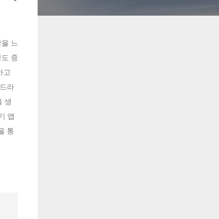
을 느
것도 중
하고
'드라
 생
기 앱
을 통