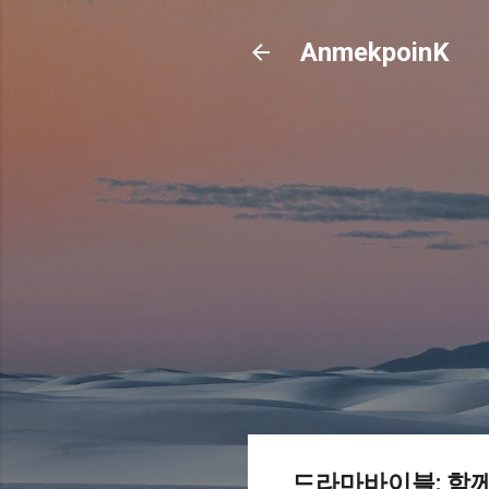
AnmekpoinK
드라마바이블: 함께