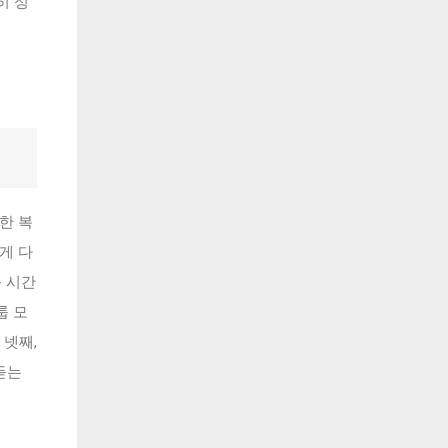
히 성
한 복
게 다
근 시간
룹 모
 넷째,
듣는