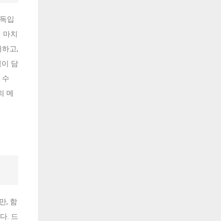
낭독입
져 마치
해하고,
백이 담
 수
의 메
만, 함
. 드