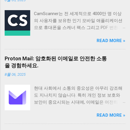
CamScanner는 전 세계적으로 4000만 명 이상
의 사용자를 보유한 인기 모바일 애플리케이션
으로 휴대폰을 스캐너 팩스 그리고 PDF 변환기
로 활용할 수 있도록 설계되었습니다 매일 50만
READ MORE »
명 이상의 신규 사용자가 가입할 정도로 꾸준히
성장하고 있으며 다양한 기능과 편리한 사용성
으로 많은 사용자들의 호평을 받고 있습니다 이
Proton Mail: 암호화된 이메일로 안전한 소통
앱은 단순한 스캔 기능을 넘어 문서 관리 공유
을 경험하세요.
그리고 협업까지 지원하여 업무 효율성을 높이
8월 06, 2025
는 데 크게 기여합니다 기본 정보 CamScanner
는 Intsig Information Co Ltd에서 개발한 안드로
현대 사회에서 소통의 중요성은 아무리 강조해
이드 기반 애플리케이션으로 전 세계 200개 이
도 지나치지 않습니다. 특히 개인 정보 보호와
상의 국가와 지역에서 사용되고 있습니다
보안이 중요시되는 시대에, 이메일은 여전히 가
Android 5 이상 버전을 지원하며 전체 이용가 등
장 보편적이고 필수적인 커뮤니케이션 수단으
급으로 누구나 부담 없이 사용할 수 있습니다 이
READ MORE »
로 자리 잡고 있습니다. 하지만 동시에 이메일은
앱은 100만 건 이상의 다운로드 수를 기록하며
해킹이나 정보 유출의 위험에 항상 노출되어 있
그 인기를 실감케 합니다 주요 기능으로는 문서
습니다. 이러한 불안감을 해소하고 사용자의 프