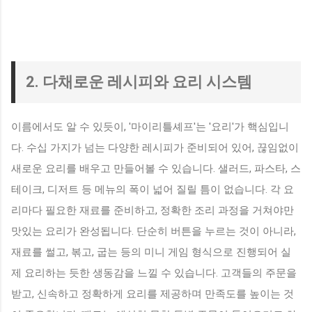
2. 다채로운 레시피와 요리 시스템
이름에서도 알 수 있듯이, '마이리틀셰프'는 '요리'가 핵심입니
다. 수십 가지가 넘는 다양한 레시피가 준비되어 있어, 끊임없이
새로운 요리를 배우고 만들어볼 수 있습니다. 샐러드, 파스타, 스
테이크, 디저트 등 메뉴의 폭이 넓어 질릴 틈이 없습니다. 각 요
리마다 필요한 재료를 준비하고, 정확한 조리 과정을 거쳐야만
맛있는 요리가 완성됩니다. 단순히 버튼을 누르는 것이 아니라,
재료를 썰고, 볶고, 굽는 등의 미니 게임 형식으로 진행되어 실
제 요리하는 듯한 생동감을 느낄 수 있습니다. 고객들의 주문을
받고, 신속하고 정확하게 요리를 제공하며 만족도를 높이는 것