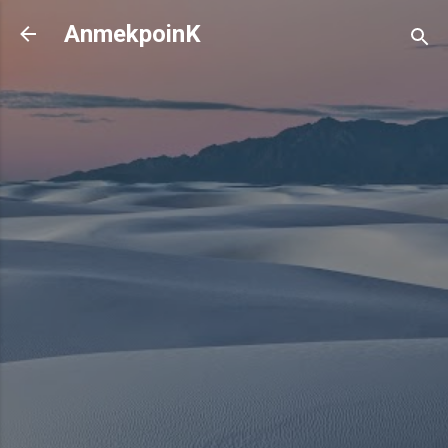
기본 콘텐츠로 건너뛰기
AnmekpoinK