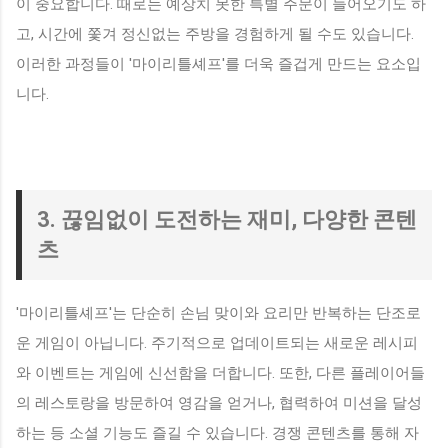
이 중요합니다. 때로는 예상치 못한 특별 주문이 들어오기도 하
고, 시간에 쫓겨 정신없는 주방을 경험하게 될 수도 있습니다.
이러한 과정들이 '마이리틀셰프'를 더욱 즐겁게 만드는 요소입
니다.
3. 끊임없이 도전하는 재미, 다양한 콘텐
츠
'마이리틀셰프'는 단순히 손님 맞이와 요리만 반복하는 단조로
운 게임이 아닙니다. 주기적으로 업데이트되는 새로운 레시피
와 이벤트는 게임에 신선함을 더합니다. 또한, 다른 플레이어들
의 레스토랑을 방문하여 영감을 얻거나, 협력하여 미션을 달성
하는 등 소셜 기능도 즐길 수 있습니다. 경쟁 콘텐츠를 통해 자