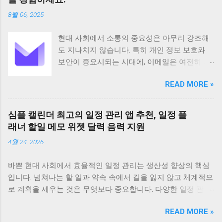
그리고 협업까지 지원하여 업무 효율성을 높이
8월 06, 2025
는 데 크게 기여합니다 기본 정보 CamScanner
는 Intsig Information Co Ltd에서 개발한 안드로
현대 사회에서 소통의 중요성은 아무리 강조해
이드 기반 애플리케이션으로 전 세계 200개 이
도 지나치지 않습니다. 특히 개인 정보 보호와
상의 국가와 지역에서 사용되고 있습니다
보안이 중요시되는 시대에, 이메일은 여전히 가
Android 5 이상 버전을 지원하며 전체 이용가 등
장 보편적이고 필수적인 커뮤니케이션 수단으
급으로 누구나 부담 없이 사용할 수 있습니다 이
READ MORE »
로 자리 잡고 있습니다. 하지만 동시에 이메일은
앱은 100만 건 이상의 다운로드 수를 기록하며
해킹이나 정보 유출의 위험에 항상 노출되어 있
그 인기를 실감케 합니다 주요 기능으로는 문서
습니다. 이러한 불안감을 해소하고 사용자의 프
스캔 PDF 변환 텍스트 인식 문서 관리 공유 그리
심플 캘린더 최고의 일정 관리 앱 추천, 일정 플
라이버시를 최우선으로 보호하기 위해 탄생한
고 협업 기능 등이 있습니다 특히 고급 이미지
래너 할일 메모 위젯 달력 음력 지원
것이 바로 Proton Mail입니다. 스위스에 기반을
처리 기술을 바탕으로 고화질의 스캔 결과물을
4월 24, 2026
둔 Proton Mail은 강력한 암호화 기술을 바탕으
제공하며 OCR 기능을 통해 스캔한 문서의 텍스
로 사용자들에게 안전하고 신뢰할 수 있는 이메
트를 추출하고 편집할 수 있습니다 다양한 언어
바쁜 현대 사회에서 효율적인 일정 관리는 생산성 향상의 핵심
일 서비스를 제공하며, 전 세계 수백만 명의 사
를 지원하며 문서를 손쉽게 검색하고 관리할 수
입니다. 넘쳐나는 할 일과 약속 속에서 길을 잃지 않고 체계적으
용자가 그 가치를 인정하고 있습니다. Proton
있도록 태그 기능도 제공합니다 CamScanner의
로 계획을 세우는 것은 무엇보다 중요합니다. 다양한 일정 관리
Mail은 단순한 이메일 서비스 제공을 넘어, 사용
주요 기능은 문서 스캔 기능에서 시작합니다 이
앱이 존재하지만, 그중에서도 '심플 캘린더'는 직관적인 디자인
자의 커뮤니케이션을 보호하고 받은 편지함을
앱은 최첨단 이미지 처리 기술을 적용하여 사진
READ MORE »
과 강력한 기능으로 많은 사용자들에게 사랑받고 있습니다. 오
효율적으로 관리할 수 있도록 필요한 모든 기능
으로 찍은 문서를 자동으로 보정하고 테두리를