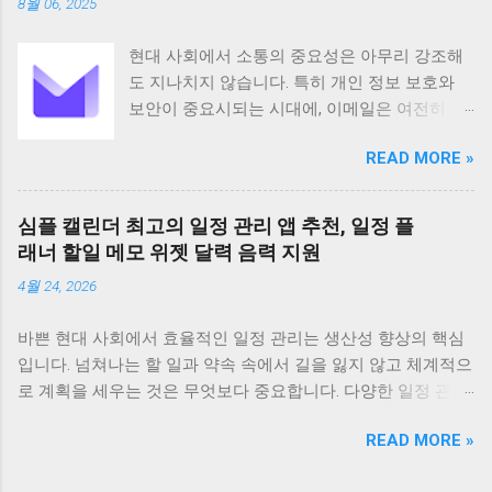
8월 06, 2025
는 데 크게 기여합니다 기본 정보 CamScanner
는 Intsig Information Co Ltd에서 개발한 안드로
현대 사회에서 소통의 중요성은 아무리 강조해
이드 기반 애플리케이션으로 전 세계 200개 이
도 지나치지 않습니다. 특히 개인 정보 보호와
상의 국가와 지역에서 사용되고 있습니다
보안이 중요시되는 시대에, 이메일은 여전히 가
Android 5 이상 버전을 지원하며 전체 이용가 등
장 보편적이고 필수적인 커뮤니케이션 수단으
급으로 누구나 부담 없이 사용할 수 있습니다 이
READ MORE »
로 자리 잡고 있습니다. 하지만 동시에 이메일은
앱은 100만 건 이상의 다운로드 수를 기록하며
해킹이나 정보 유출의 위험에 항상 노출되어 있
그 인기를 실감케 합니다 주요 기능으로는 문서
습니다. 이러한 불안감을 해소하고 사용자의 프
스캔 PDF 변환 텍스트 인식 문서 관리 공유 그리
심플 캘린더 최고의 일정 관리 앱 추천, 일정 플
라이버시를 최우선으로 보호하기 위해 탄생한
고 협업 기능 등이 있습니다 특히 고급 이미지
래너 할일 메모 위젯 달력 음력 지원
것이 바로 Proton Mail입니다. 스위스에 기반을
처리 기술을 바탕으로 고화질의 스캔 결과물을
4월 24, 2026
둔 Proton Mail은 강력한 암호화 기술을 바탕으
제공하며 OCR 기능을 통해 스캔한 문서의 텍스
로 사용자들에게 안전하고 신뢰할 수 있는 이메
트를 추출하고 편집할 수 있습니다 다양한 언어
바쁜 현대 사회에서 효율적인 일정 관리는 생산성 향상의 핵심
일 서비스를 제공하며, 전 세계 수백만 명의 사
를 지원하며 문서를 손쉽게 검색하고 관리할 수
입니다. 넘쳐나는 할 일과 약속 속에서 길을 잃지 않고 체계적으
용자가 그 가치를 인정하고 있습니다. Proton
있도록 태그 기능도 제공합니다 CamScanner의
로 계획을 세우는 것은 무엇보다 중요합니다. 다양한 일정 관리
Mail은 단순한 이메일 서비스 제공을 넘어, 사용
주요 기능은 문서 스캔 기능에서 시작합니다 이
앱이 존재하지만, 그중에서도 '심플 캘린더'는 직관적인 디자인
자의 커뮤니케이션을 보호하고 받은 편지함을
앱은 최첨단 이미지 처리 기술을 적용하여 사진
READ MORE »
과 강력한 기능으로 많은 사용자들에게 사랑받고 있습니다. 오
효율적으로 관리할 수 있도록 필요한 모든 기능
으로 찍은 문서를 자동으로 보정하고 테두리를
늘은 심플 캘린더를 중심으로 최고의 일정 관리 앱을 추천하며,
을 갖추고 있습니다. Proton Mail은 사용자 경험
제거하여 깨끗하고 선명한 PDF 파일이나 JPEG