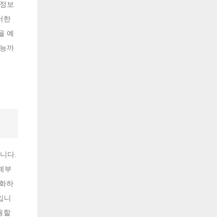
 정보
러한
을 예
기능까
니다.
가계부
각화하
입니
용할