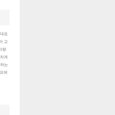
 대표
어 교
 차량
 차계
리하는
필요에