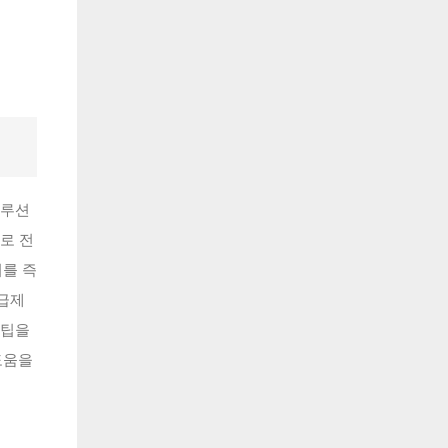
솔루션
로 전
미를 즉
 급제
 팁을
도움을