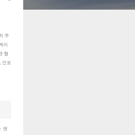
히 주
리케이
관 형
, 인포
. 엔