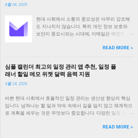
8월 06, 2025
는 데 크게 기여합니다 기본 정보 CamScanner
는 Intsig Information Co Ltd에서 개발한 안드로
현대 사회에서 소통의 중요성은 아무리 강조해
이드 기반 애플리케이션으로 전 세계 200개 이
도 지나치지 않습니다. 특히 개인 정보 보호와
상의 국가와 지역에서 사용되고 있습니다
보안이 중요시되는 시대에, 이메일은 여전히 가
Android 5 이상 버전을 지원하며 전체 이용가 등
장 보편적이고 필수적인 커뮤니케이션 수단으
급으로 누구나 부담 없이 사용할 수 있습니다 이
READ MORE »
로 자리 잡고 있습니다. 하지만 동시에 이메일은
앱은 100만 건 이상의 다운로드 수를 기록하며
해킹이나 정보 유출의 위험에 항상 노출되어 있
그 인기를 실감케 합니다 주요 기능으로는 문서
습니다. 이러한 불안감을 해소하고 사용자의 프
스캔 PDF 변환 텍스트 인식 문서 관리 공유 그리
심플 캘린더 최고의 일정 관리 앱 추천, 일정 플
라이버시를 최우선으로 보호하기 위해 탄생한
고 협업 기능 등이 있습니다 특히 고급 이미지
래너 할일 메모 위젯 달력 음력 지원
것이 바로 Proton Mail입니다. 스위스에 기반을
처리 기술을 바탕으로 고화질의 스캔 결과물을
4월 24, 2026
둔 Proton Mail은 강력한 암호화 기술을 바탕으
제공하며 OCR 기능을 통해 스캔한 문서의 텍스
로 사용자들에게 안전하고 신뢰할 수 있는 이메
트를 추출하고 편집할 수 있습니다 다양한 언어
바쁜 현대 사회에서 효율적인 일정 관리는 생산성 향상의 핵심
일 서비스를 제공하며, 전 세계 수백만 명의 사
를 지원하며 문서를 손쉽게 검색하고 관리할 수
입니다. 넘쳐나는 할 일과 약속 속에서 길을 잃지 않고 체계적으
용자가 그 가치를 인정하고 있습니다. Proton
있도록 태그 기능도 제공합니다 CamScanner의
로 계획을 세우는 것은 무엇보다 중요합니다. 다양한 일정 관리
Mail은 단순한 이메일 서비스 제공을 넘어, 사용
주요 기능은 문서 스캔 기능에서 시작합니다 이
앱이 존재하지만, 그중에서도 '심플 캘린더'는 직관적인 디자인
자의 커뮤니케이션을 보호하고 받은 편지함을
앱은 최첨단 이미지 처리 기술을 적용하여 사진
READ MORE »
과 강력한 기능으로 많은 사용자들에게 사랑받고 있습니다. 오
효율적으로 관리할 수 있도록 필요한 모든 기능
으로 찍은 문서를 자동으로 보정하고 테두리를
늘은 심플 캘린더를 중심으로 최고의 일정 관리 앱을 추천하며,
을 갖추고 있습니다. Proton Mail은 사용자 경험