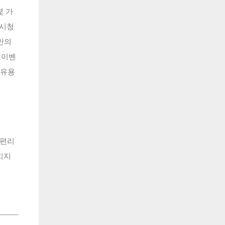
몇 가
 시청
나만의
 이벤
 유용
 편리
치지