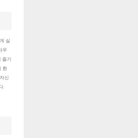
게 실
라우
게 즐기
일 환
 자신
다.