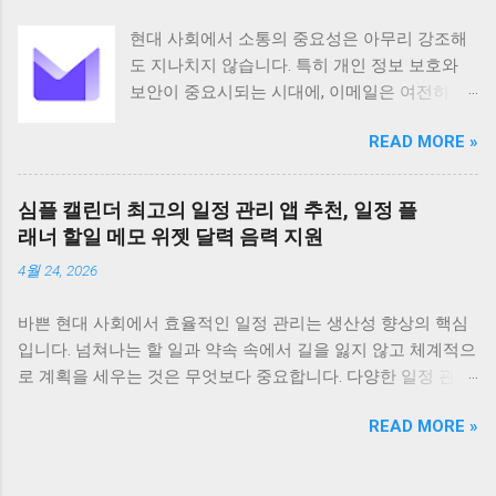
는 Intsig Information Co Ltd에서 개발한 안드로
현대 사회에서 소통의 중요성은 아무리 강조해
이드 기반 애플리케이션으로 전 세계 200개 이
도 지나치지 않습니다. 특히 개인 정보 보호와
상의 국가와 지역에서 사용되고 있습니다
보안이 중요시되는 시대에, 이메일은 여전히 가
Android 5 이상 버전을 지원하며 전체 이용가 등
장 보편적이고 필수적인 커뮤니케이션 수단으
급으로 누구나 부담 없이 사용할 수 있습니다 이
READ MORE »
로 자리 잡고 있습니다. 하지만 동시에 이메일은
앱은 100만 건 이상의 다운로드 수를 기록하며
해킹이나 정보 유출의 위험에 항상 노출되어 있
그 인기를 실감케 합니다 주요 기능으로는 문서
습니다. 이러한 불안감을 해소하고 사용자의 프
스캔 PDF 변환 텍스트 인식 문서 관리 공유 그리
심플 캘린더 최고의 일정 관리 앱 추천, 일정 플
라이버시를 최우선으로 보호하기 위해 탄생한
고 협업 기능 등이 있습니다 특히 고급 이미지
래너 할일 메모 위젯 달력 음력 지원
것이 바로 Proton Mail입니다. 스위스에 기반을
처리 기술을 바탕으로 고화질의 스캔 결과물을
4월 24, 2026
둔 Proton Mail은 강력한 암호화 기술을 바탕으
제공하며 OCR 기능을 통해 스캔한 문서의 텍스
로 사용자들에게 안전하고 신뢰할 수 있는 이메
트를 추출하고 편집할 수 있습니다 다양한 언어
바쁜 현대 사회에서 효율적인 일정 관리는 생산성 향상의 핵심
일 서비스를 제공하며, 전 세계 수백만 명의 사
를 지원하며 문서를 손쉽게 검색하고 관리할 수
입니다. 넘쳐나는 할 일과 약속 속에서 길을 잃지 않고 체계적으
용자가 그 가치를 인정하고 있습니다. Proton
있도록 태그 기능도 제공합니다 CamScanner의
로 계획을 세우는 것은 무엇보다 중요합니다. 다양한 일정 관리
Mail은 단순한 이메일 서비스 제공을 넘어, 사용
주요 기능은 문서 스캔 기능에서 시작합니다 이
앱이 존재하지만, 그중에서도 '심플 캘린더'는 직관적인 디자인
자의 커뮤니케이션을 보호하고 받은 편지함을
앱은 최첨단 이미지 처리 기술을 적용하여 사진
READ MORE »
과 강력한 기능으로 많은 사용자들에게 사랑받고 있습니다. 오
효율적으로 관리할 수 있도록 필요한 모든 기능
으로 찍은 문서를 자동으로 보정하고 테두리를
늘은 심플 캘린더를 중심으로 최고의 일정 관리 앱을 추천하며,
을 갖추고 있습니다. Proton Mail은 사용자 경험
제거하여 깨끗하고 선명한 PDF 파일이나 JPEG
일정 플래너, 할 일, 메모, 위젯, 그리고 음력 지원 기능까지 자세
을 최우선으로 고려하여 설계되었습니다. 완전