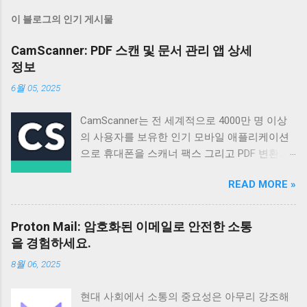
이 블로그의 인기 게시물
CamScanner: PDF 스캔 및 문서 관리 앱 상세
정보
6월 05, 2025
CamScanner는 전 세계적으로 4000만 명 이상
의 사용자를 보유한 인기 모바일 애플리케이션
으로 휴대폰을 스캐너 팩스 그리고 PDF 변환기
로 활용할 수 있도록 설계되었습니다 매일 50만
READ MORE »
명 이상의 신규 사용자가 가입할 정도로 꾸준히
성장하고 있으며 다양한 기능과 편리한 사용성
으로 많은 사용자들의 호평을 받고 있습니다 이
Proton Mail: 암호화된 이메일로 안전한 소통
앱은 단순한 스캔 기능을 넘어 문서 관리 공유
을 경험하세요.
그리고 협업까지 지원하여 업무 효율성을 높이
8월 06, 2025
는 데 크게 기여합니다 기본 정보 CamScanner
는 Intsig Information Co Ltd에서 개발한 안드로
현대 사회에서 소통의 중요성은 아무리 강조해
이드 기반 애플리케이션으로 전 세계 200개 이