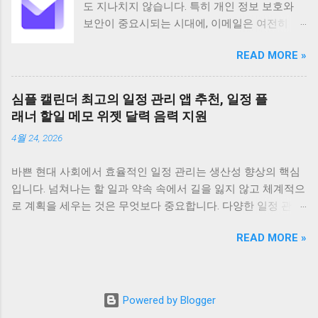
도 지나치지 않습니다. 특히 개인 정보 보호와
상의 국가와 지역에서 사용되고 있습니다
보안이 중요시되는 시대에, 이메일은 여전히 가
Android 5 이상 버전을 지원하며 전체 이용가 등
장 보편적이고 필수적인 커뮤니케이션 수단으
급으로 누구나 부담 없이 사용할 수 있습니다 이
READ MORE »
로 자리 잡고 있습니다. 하지만 동시에 이메일은
앱은 100만 건 이상의 다운로드 수를 기록하며
해킹이나 정보 유출의 위험에 항상 노출되어 있
그 인기를 실감케 합니다 주요 기능으로는 문서
습니다. 이러한 불안감을 해소하고 사용자의 프
스캔 PDF 변환 텍스트 인식 문서 관리 공유 그리
심플 캘린더 최고의 일정 관리 앱 추천, 일정 플
라이버시를 최우선으로 보호하기 위해 탄생한
고 협업 기능 등이 있습니다 특히 고급 이미지
래너 할일 메모 위젯 달력 음력 지원
것이 바로 Proton Mail입니다. 스위스에 기반을
처리 기술을 바탕으로 고화질의 스캔 결과물을
4월 24, 2026
둔 Proton Mail은 강력한 암호화 기술을 바탕으
제공하며 OCR 기능을 통해 스캔한 문서의 텍스
로 사용자들에게 안전하고 신뢰할 수 있는 이메
트를 추출하고 편집할 수 있습니다 다양한 언어
바쁜 현대 사회에서 효율적인 일정 관리는 생산성 향상의 핵심
일 서비스를 제공하며, 전 세계 수백만 명의 사
를 지원하며 문서를 손쉽게 검색하고 관리할 수
입니다. 넘쳐나는 할 일과 약속 속에서 길을 잃지 않고 체계적으
용자가 그 가치를 인정하고 있습니다. Proton
있도록 태그 기능도 제공합니다 CamScanner의
로 계획을 세우는 것은 무엇보다 중요합니다. 다양한 일정 관리
Mail은 단순한 이메일 서비스 제공을 넘어, 사용
주요 기능은 문서 스캔 기능에서 시작합니다 이
앱이 존재하지만, 그중에서도 '심플 캘린더'는 직관적인 디자인
자의 커뮤니케이션을 보호하고 받은 편지함을
앱은 최첨단 이미지 처리 기술을 적용하여 사진
READ MORE »
과 강력한 기능으로 많은 사용자들에게 사랑받고 있습니다. 오
효율적으로 관리할 수 있도록 필요한 모든 기능
으로 찍은 문서를 자동으로 보정하고 테두리를
늘은 심플 캘린더를 중심으로 최고의 일정 관리 앱을 추천하며,
을 갖추고 있습니다. Proton Mail은 사용자 경험
제거하여 깨끗하고 선명한 PDF 파일이나 JPEG
일정 플래너, 할 일, 메모, 위젯, 그리고 음력 지원 기능까지 자세
을 최우선으로 고려하여 설계되었습니다. 완전
이미지로 변환합니다 또한 OCR 광학 문자 인식
히 알아보겠습니다. 1. 심플 캘린더: 왜 최고의 선택인가? 심플
히 새롭게 재설계된 앱은 이메일을 더욱 쉽게 읽
Powered by Blogger
기능을 통해 스캔한 문서의 텍스트를 추출하여
캘린더가 많은 사용자들에게 최고의 일정 관리 앱으로 꼽히는
고, 정리하고, 작성할 수 있도록 직관적이고 사