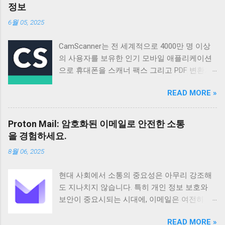
정보
6월 05, 2025
CamScanner는 전 세계적으로 4000만 명 이상
의 사용자를 보유한 인기 모바일 애플리케이션
으로 휴대폰을 스캐너 팩스 그리고 PDF 변환기
로 활용할 수 있도록 설계되었습니다 매일 50만
READ MORE »
명 이상의 신규 사용자가 가입할 정도로 꾸준히
성장하고 있으며 다양한 기능과 편리한 사용성
으로 많은 사용자들의 호평을 받고 있습니다 이
Proton Mail: 암호화된 이메일로 안전한 소통
앱은 단순한 스캔 기능을 넘어 문서 관리 공유
을 경험하세요.
그리고 협업까지 지원하여 업무 효율성을 높이
8월 06, 2025
는 데 크게 기여합니다 기본 정보 CamScanner
는 Intsig Information Co Ltd에서 개발한 안드로
현대 사회에서 소통의 중요성은 아무리 강조해
이드 기반 애플리케이션으로 전 세계 200개 이
도 지나치지 않습니다. 특히 개인 정보 보호와
상의 국가와 지역에서 사용되고 있습니다
보안이 중요시되는 시대에, 이메일은 여전히 가
Android 5 이상 버전을 지원하며 전체 이용가 등
장 보편적이고 필수적인 커뮤니케이션 수단으
급으로 누구나 부담 없이 사용할 수 있습니다 이
READ MORE »
로 자리 잡고 있습니다. 하지만 동시에 이메일은